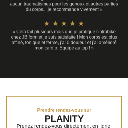
aucun traumatismes pour les genoux et autres parties
t
u
du corps... je recommande vivement »
é
r
N
★
★
★
★
★
5
5
« Cela fait plusieurs mois que je pratique l'infrabike
o
chez JB form et je suis satisfaite ! Mon corps est plus
s
affiné, tonique et ferme, j'ai 0 douleur et j'ai amélioré
t
mon cardio. Equipe au top ! »
u
é
r
5
5
s
u
r
Prendre rendez-vous sur
5
PLANITY
Prenez rendez-vous directement en ligne