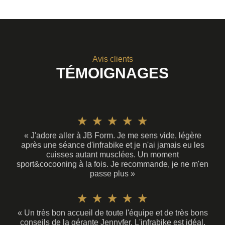
Avis clients
TÉMOIGNAGES
N
★
★
★
★
★
« J'adore aller à JB Form. Je me sens vide, légère
o
après une séance d'infrabike et je n'ai jamais eu les
cuisses autant musclées. Un moment
t
sport&cocooning à la fois. Je recommande, je ne m'en
passe plus »
é
N
★
★
★
★
★
5
« Un très bon accueil de toute l'équipe et de très bons
o
s
conseils de la gérante Jennyfer. L'infrabike est idéal,